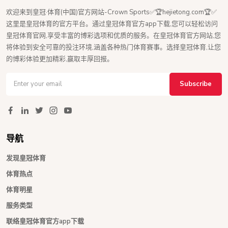
欢迎来到皇冠·体育(中国)官方网站-Crown Sports✅🏆hejietong.com🏆✅
这里是皇冠体育的官方平台。通过皇冠体育官方app下载,您可以轻松访问
皇冠体育官网,享受丰富的博彩选项和优质的服务。在皇冠体育官方网站,您
将体验到安全可靠的投注环境,涵盖各种热门体育赛事。选择皇冠体育,让您
的博彩体验更加精彩,赢取丰厚回报。
Subscribe
导航
发现皇冠体育
体育热点
体育明星
服务类型
联络皇冠体育官方app下载