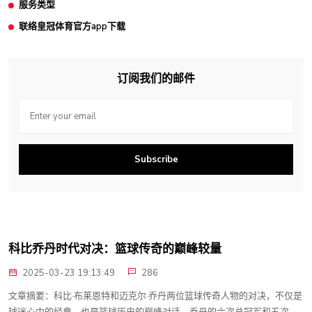
服务类型
联络皇冠体育官方app下载
订阅我们的邮件
Subscribe
科比乔丹时代对决：篮球传奇的巅峰较量
2025-03-23 19:13:49
286
文章摘要：科比·布莱恩特和迈克尔·乔丹两位篮球传奇人物的对决，不仅是