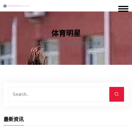
体育明星
科比乔丹时代对决：篮球传奇的巅峰较量
最新资讯