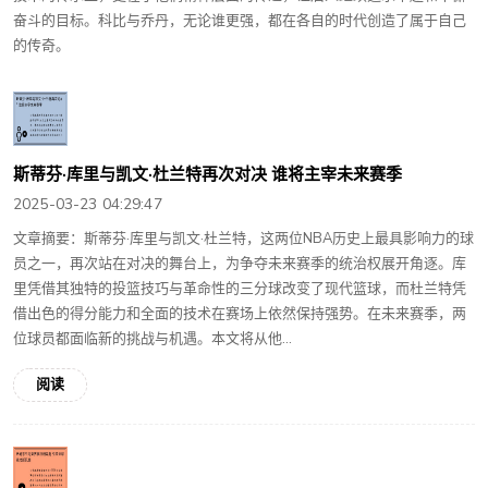
奋斗的目标。科比与乔丹，无论谁更强，都在各自的时代创造了属于自己
的传奇。
斯蒂芬·库里与凯文·杜兰特再次对决 谁将主宰未来赛季
2025-03-23 04:29:47
文章摘要：斯蒂芬·库里与凯文·杜兰特，这两位NBA历史上最具影响力的球
员之一，再次站在对决的舞台上，为争夺未来赛季的统治权展开角逐。库
里凭借其独特的投篮技巧与革命性的三分球改变了现代篮球，而杜兰特凭
借出色的得分能力和全面的技术在赛场上依然保持强势。在未来赛季，两
位球员都面临新的挑战与机遇。本文将从他...
阅读