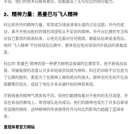
手段。他们的技术风格有差异，但都展现了无与伦比的得分能力。
2、精神力量：黑曼巴与飞人精神
科比和乔丹的精神力量，常常成为球迷津津乐道的讨论话题。乔丹的成
功，离不开他对胜利的强烈渴望和从不妥协的精神。乔丹对比赛的专注和
对自己要求的极高标准，让他无论面对任何困境，都能站出来挺身而出。
他的“飞人精神”不仅体现在比赛中，更体现在他对球场内外挑战的勇敢态
度。
科比的“黑曼巴”精神则是一种更为鲜明且极端的比赛哲学。他不断挑战自
我、突破极限的态度让许多年轻球员视其为榜样。科比的训练不仅仅是为
了比赛的胜利，更是为了在精神上做到绝对的强大。那种无时无刻不在自
我鞭策的劲头，成就了他在许多关键时刻的神奇表现。
尽管两者的精神气质各有不同，但他们都拥有着对于胜利的无尽渴望，并
且在各自的赛场上，带领球队走向成功。他们的精神也成为了许多后辈球
员追随的榜样，这种精神的传承使得乔丹与科比的影响力超越了篮球本
身。
皇冠体育官方网站