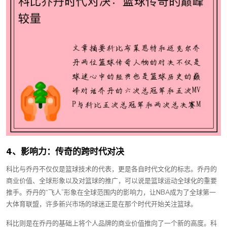
4、影响力：传奇的跨时代对决
科比与乔丹不仅仅是篮球技术的代表，更是各自时代文化的标志。乔丹的
商业价值、全球形象以及对篮球的推广，可以说是篮球运动全球化的重要
推手。乔丹的“飞人”形象在全球范围内的影响力，让NBA成为了全球第一
大体育联盟，许多新兴市场的球迷正是在那个时代开始关注篮球。
科比则是在乔丹的基础上将个人品牌的商业价值推向了一个新的高度。科