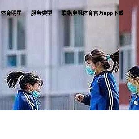
体育明星
服务类型
联络皇冠体育官方app下载