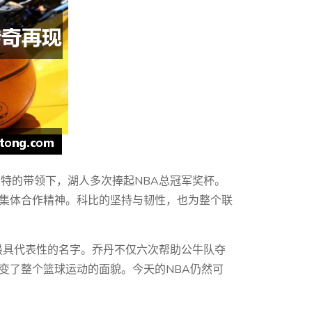
特的带领下，湖人多次捧起NBA总冠军奖杯。
集体合作精神。科比的坚持与韧性，也为整个联
最具代表性的名字。乔丹不仅六次帮助公牛队夺
变了整个篮球运动的面貌。今天的NBA仍然可