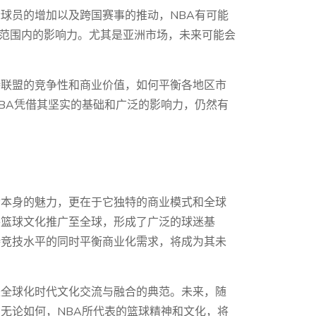
球员的增加以及跨国赛事的推动，NBA有可能
范围内的影响力。尤其是亚洲市场，未来可能会
持联盟的竞争性和商业价值，如何平衡各地区市
BA凭借其坚实的基础和广泛的影响力，仍然有
动本身的魅力，更在于它独特的商业模式和全球
将篮球文化推广至全球，形成了广泛的球迷基
持竞技水平的同时平衡商业化需求，将成为其未
是全球化时代文化交流与融合的典范。未来，随
无论如何，NBA所代表的篮球精神和文化，将