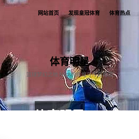
网站首页
发现皇冠体育
体育热点
体育明星
篮球梦幻之地 NBA的辉煌与传奇再现