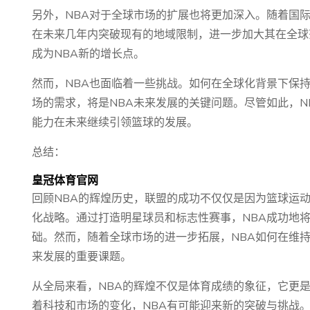
另外，NBA对于全球市场的扩展也将更加深入。随着国际
在未来几年内突破现有的地域限制，进一步加大其在全球
成为NBA新的增长点。
然而，NBA也面临着一些挑战。如何在全球化背景下保
场的需求，将是NBA未来发展的关键问题。尽管如此，N
能力在未来继续引领篮球的发展。
总结：
皇冠体育官网
回顾NBA的辉煌历史，联盟的成功不仅仅是因为篮球运
化战略。通过打造明星球员和标志性赛事，NBA成功地
础。然而，随着全球市场的进一步拓展，NBA如何在维
来发展的重要课题。
从全局来看，NBA的辉煌不仅是体育成绩的象征，它更
着科技和市场的变化，NBA有可能迎来新的突破与挑战。