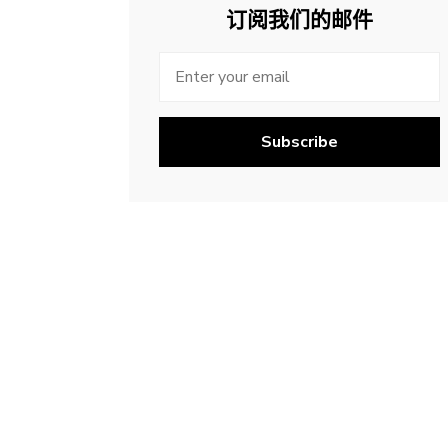
订阅我们的邮件
Subscribe