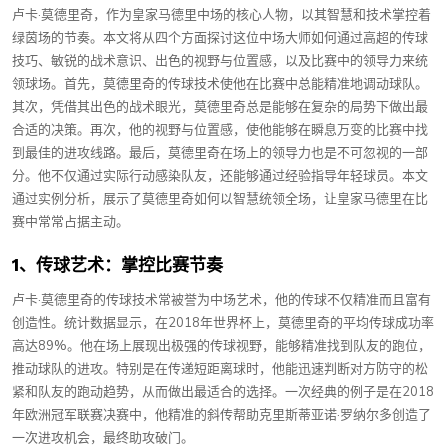
卢卡·莫德里奇，作为皇家马德里中场的核心人物，以其智慧和技术掌控着
绿茵场的节奏。本文将从四个方面探讨这位中场大师如何通过高超的传球
技巧、敏锐的战术意识、出色的视野与位置感，以及比赛中的领导力来统
领球场。首先，莫德里奇的传球技术使他在比赛中总能精准地调动球队。
其次，凭借其出色的战术眼光，莫德里奇总是能够在复杂的局势下做出最
合适的决策。再次，他的视野与位置感，使他能够在瞬息万变的比赛中找
到最佳的进攻线路。最后，莫德里奇在场上的领导力也是不可忽视的一部
分。他不仅通过实际行动感染队友，还能够通过经验指导年轻球员。本文
通过实例分析，展示了莫德里奇如何以智慧统领全场，让皇家马德里在比
赛中常常占据主动。
1、传球艺术：掌控比赛节奏
卢卡·莫德里奇的传球技术常被誉为中场艺术，他的传球不仅精准而且富有
创造性。统计数据显示，在2018年世界杯上，莫德里奇的平均传球成功率
高达89%。他在场上展现出极强的传球视野，能够精准找到队友的跑位，
推动球队的进攻。特别是在传递短距离球时，他能迅速判断对方防守的松
紧和队友的跑动趋势，从而做出最适合的选择。一次经典的例子是在2018
年欧洲冠军联赛决赛中，他精准的斜传帮助克里斯蒂亚诺·罗纳尔多创造了
一次进攻机会，最终助攻破门。