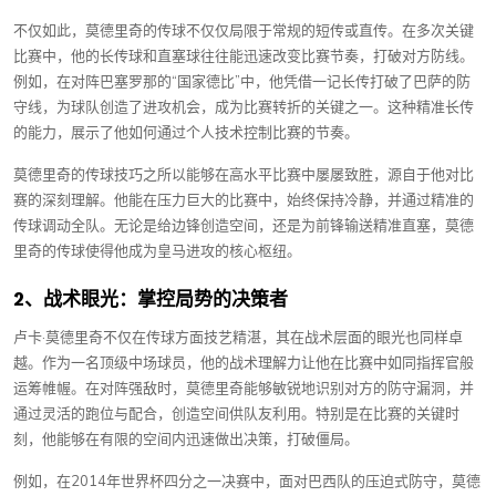
不仅如此，莫德里奇的传球不仅仅局限于常规的短传或直传。在多次关键
比赛中，他的长传球和直塞球往往能迅速改变比赛节奏，打破对方防线。
例如，在对阵巴塞罗那的“国家德比”中，他凭借一记长传打破了巴萨的防
守线，为球队创造了进攻机会，成为比赛转折的关键之一。这种精准长传
的能力，展示了他如何通过个人技术控制比赛的节奏。
莫德里奇的传球技巧之所以能够在高水平比赛中屡屡致胜，源自于他对比
赛的深刻理解。他能在压力巨大的比赛中，始终保持冷静，并通过精准的
传球调动全队。无论是给边锋创造空间，还是为前锋输送精准直塞，莫德
里奇的传球使得他成为皇马进攻的核心枢纽。
2、战术眼光：掌控局势的决策者
卢卡·莫德里奇不仅在传球方面技艺精湛，其在战术层面的眼光也同样卓
越。作为一名顶级中场球员，他的战术理解力让他在比赛中如同指挥官般
运筹帷幄。在对阵强敌时，莫德里奇能够敏锐地识别对方的防守漏洞，并
通过灵活的跑位与配合，创造空间供队友利用。特别是在比赛的关键时
刻，他能够在有限的空间内迅速做出决策，打破僵局。
例如，在2014年世界杯四分之一决赛中，面对巴西队的压迫式防守，莫德