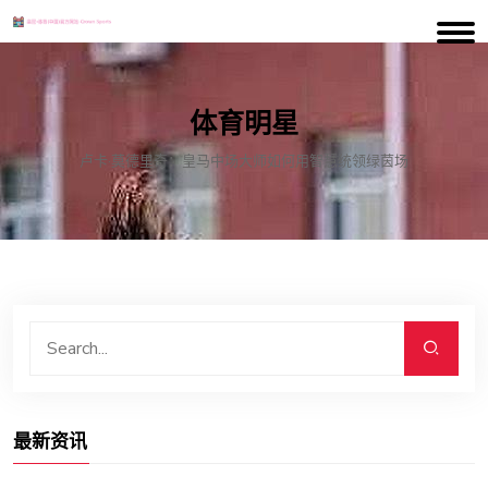
体育明星
卢卡·莫德里奇：皇马中场大师如何用智慧统领绿茵场
最新资讯