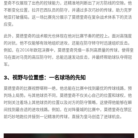
里奇不仅展现了出色的控球能力，还精准地判断出了对方防线的空隙。他
不断变化位置，拉开巴西队员的防守，并通过多次巧妙的传球，助力克罗
地亚打破僵局。这一场比赛充分展示了莫德里奇在复杂战术体系下的灵活
应变。
此外，莫德里奇的战术眼光也体现在他对比赛节奏的把控上。面对高强度
的对抗，他不仅能够有效地组织进攻，还能在防守转守时迅速组织反击。
例如，在2016年欧冠决赛中，莫德里奇凭借一系列高质量的传球，使得皇
马在面对马竞的高压防守时，总能迅速发动反击，并最终帮助球队夺得冠
军。
3、视野与位置感：一名球场的先知
莫德里奇的比赛视野堪称一绝，他总能在比赛中找到最优的传球线路，预
判场上局势。与其他球员不同，莫德里奇不仅关心自己的位置和球权，他
时刻关注着场上其他球员的位置以及对方的防守策略，这使得他能够在瞬
间找到最合适的进攻线路。例如，在对阵曼城的比赛中，莫德里奇在禁区
前巧妙地跑位并接到一记精准的传球，直接为皇马创造了进球机会。