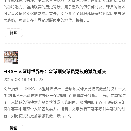
了无数球迷的关注。本篇文章将从四个方面深入探讨阿根廷足球超级联赛
的独特魅力，包括联赛的历史背景、竞争激烈的俱乐部对决、球员的技术
风采以及球迷文化的影响。首先，文章介绍了阿根廷联赛的辉煌历史与发
展脉络，强调其在世界足球版图中的地位。接着，...
阅读
FIBA三人篮球世界杯：全球顶尖球员竞技的激烈对决
2025-06-18 14:12:23
文章摘要：《FIBA三人篮球世界杯：全球顶尖球员竞技的激烈对决》一文
围绕FIBA三人篮球世界杯这一全球瞩目的赛事展开分析。首先，文章探讨
了三人篮球的独特魅力及其快速发展的原因，随后回顾了各国顶尖球员如
何在赛事中展现个人和团队实力。接着，文章分析了赛事规则与赛制的创
新，如何使比赛更加紧张刺激，最后，讨...
阅读