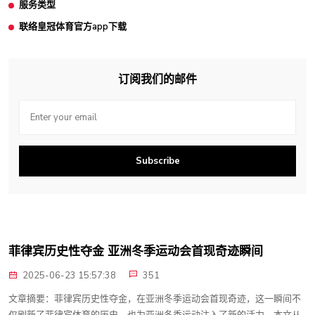
服务类型
联络皇冠体育官方app下载
订阅我们的邮件
Subscribe
菲律宾历史性夺金 亚洲冬季运动会首现奇迹瞬间
2025-06-23 15:57:38
351
文章摘要：菲律宾历史性夺金，在亚洲冬季运动会首现奇迹，这一瞬间不