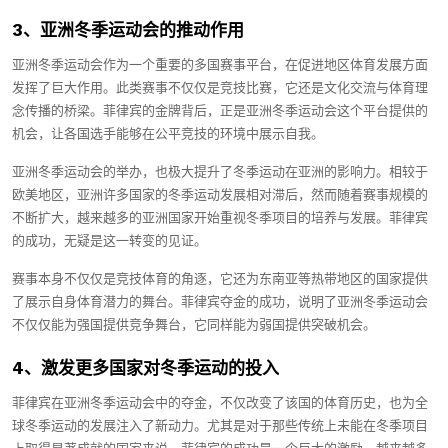
3、亚洲冬季运动会的推动作用
亚洲冬季运动会作为一个重要的多国赛事平台，在促进地区体育发展方面
发挥了巨大作用。此类赛事不仅仅是竞技比赛，它还是文化交流与体育理
念传播的桥梁。菲律宾的金牌背后，正是亚洲冬季运动会这个平台提供的
机会，让各国选手能够在公平竞技的环境中展示自我。
亚洲冬季运动会的举办，也极大提升了冬季运动在亚洲的影响力。相较于
欧美地区，亚洲许多国家的冬季运动发展相对滞后，然而随着赛事规模的
不断扩大，越来越多的亚洲国家开始重视冬季项目的培养与发展。菲律宾
的成功，无疑是这一转变的见证。
赛事本身不仅仅是竞技体育的角逐，它还为东南亚等热带地区的国家提供
了展示自身体育潜力的舞台。菲律宾夺金的成功，说明了亚洲冬季运动会
不仅仅能为强国提供竞争舞台，它同样能为弱国提供突破机会。
4、激发更多国家对冬季运动的投入
菲律宾在亚洲冬季运动会中的夺金，不仅改变了该国的体育历史，也为全
球冬季运动的发展注入了新动力。尤其是对于那些传统上未能在冬季项目