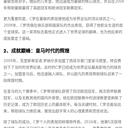
曼联击败对手。随后的几年里，他迅速成为曼联的核心球员，并且在2008
年帮助曼联赢得了英超冠军和欧洲冠军联赛冠军。
更为重要的是，C罗在曼联的表现使他成为世界足坛的顶尖球员之一。
2008年，C罗凭借在俱乐部和国家队的杰出表现，获得了他职业生涯的首
个金球奖。这一奖项标志着他正式进入了世界足球的巅峰，也为他后来的
成就奠定了基础。
2、成就巅峰：皇马时代的辉煌
2009年，克里斯蒂亚诺·罗纳尔多加盟了西班牙豪门皇家马德里，转会费
创下了当时的世界纪录。此时的C罗已经成为世界足坛最具影响力的球员
之一。加盟皇马后，他迅速融入球队，并以超凡的表现帮助球队迎来了一
段辉煌时期。
在皇马的九个赛季中，C罗带领球队获得了四次欧冠冠军，两次西甲联赛
冠军，以及无数其他的国内外荣誉。他在欧冠联赛中的进球数更是刷新了
历史记录，成为了欧冠历史上的最佳射手。每当关键时刻，C罗总能站出
来，帮助球队力挽狂澜，展现出超乎常人的心理素质和竞技状态。
除了球队的成功，C罗个人的表现同样堪称传奇。2016年，他第5次获得