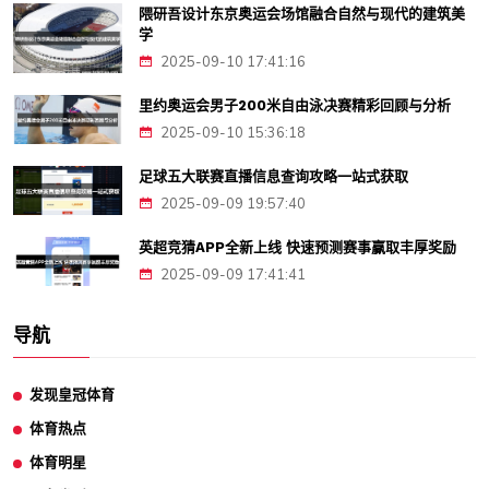
隈研吾设计东京奥运会场馆融合自然与现代的建筑美
学
2025-09-10 17:41:16
里约奥运会男子200米自由泳决赛精彩回顾与分析
2025-09-10 15:36:18
足球五大联赛直播信息查询攻略一站式获取
2025-09-09 19:57:40
英超竞猜APP全新上线 快速预测赛事赢取丰厚奖励
2025-09-09 17:41:41
导航
发现皇冠体育
体育热点
体育明星