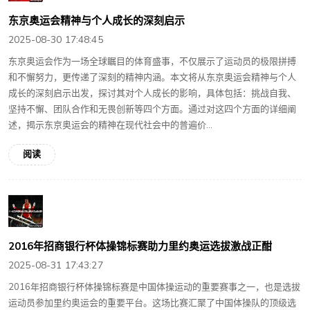
东京奥运会精神与个人成长的深刻启示
2025-08-30 17:48:45
东京奥运会作为一场全球瞩目的体育盛事，不仅展示了运动员的极限拼搏
和不懈努力，更传递了深刻的精神内涵。本文将从东京奥运会精神与个人
成长的深刻启示出发，探讨其对个人成长的影响，具体包括：挑战自我、
坚持不懈、团队合作和无畏创新等四个方面。通过对这四个方面的详细阐
述，揭示东京奥运会的精神在现代社会中的普遍价...
阅读
2016年招商银行杯体操锦标赛助力里约奥运选拔激战正酣
2025-08-31 17:43:27
2016年招商银行杯体操锦标赛是中国体操运动的重要赛事之一，也是选拔
运动员参加里约奥运会的重要平台。这场比赛汇聚了中国体操队的顶级选