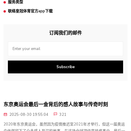
服务类型
联络皇冠体育官方app下载
订阅我们的邮件
Subscribe
东京奥运会最后一金背后的感人故事与传奇时刻
2025-08-30 19:55:04
321
2020年东京奥运会，虽然因为疫情推迟至2021年才举行，但这一届奥运