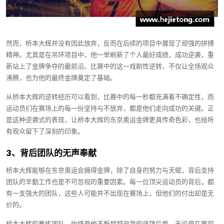
然而，桥本大辉并没有因此放弃，反而在后续的项目中展现了顽强的拼搏
精神。尤其是在吊环项目中，他一举刷新了个人最好成绩，成功逆袭，重
新站上了金牌争夺的最前沿。比赛中的这一戏剧性逆转，不仅让全场观众
沸腾，也为他的最终金牌奠定了基础。
从桥本大辉的逆转经历可以看到，比赛中的每一秒都充满着不确定性，而
运动员们在赛场上的每一份坚持与不放弃，都是他们走向成功的关键。正
是这种逆袭式的表现，让桥本大辉的东京奥运金牌更具传奇色彩，也给所
有观众留下了深刻的印象。
3、背后团队的无声奉献
桥本大辉能够在东京奥运会摘得金牌，除了自身的努力与天赋，背后支持
团队的辛勤工作也是不可忽视的重要因素。每一位顶尖运动员的背后，都
有一支强大的团队，这些人可能并不出现在赛场上，但他们的付出却是无
价的。
桥本大辉的教练团队，始终是他不断超越自我的坚强后盾。无论是在赛前