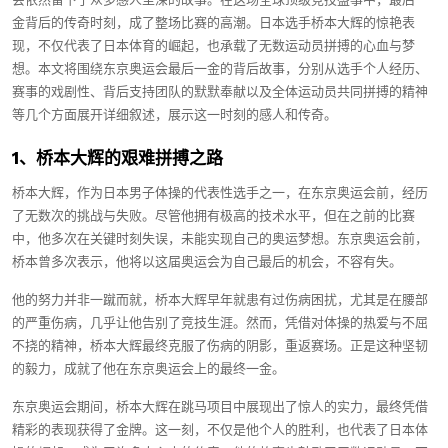
会依然留下了众多感人至深的故事。在这场全球顶级竞技盛事中，最后一
金背后的传奇时刻，成了整场比赛的高潮。日本选手桥本大辉的惊艳表
现，不仅代表了日本体育的崛起，也承载了无数运动员拼搏的心血与梦
想。本文将围绕东京奥运会最后一金的背后故事，分别从选手个人经历、
赛事的戏剧性、背后支持团队的默默奉献以及全体运动员共同拼搏的精神
等几个方面展开详细叙述，展示这一时刻的感人和传奇。
1、桥本大辉的艰难拼搏之路
桥本大辉，作为日本男子体操的代表性选手之一，在东京奥运会前，经历
了无数次的挑战与失败。尽管他拥有极高的技术水平，但在之前的比赛
中，他多次在关键时刻失误，未能实现自己的奥运梦想。东京奥运会前，
桥本曾多次表示，他将以这届奥运会为自己最后的机会，不容有失。
他的努力并非一蹴而就，桥本大辉早年就患有过伤病困扰，尤其是在腰部
的严重伤病，几乎让他告别了竞技生涯。然而，凭借对体操的热爱与不屈
不挠的精神，桥本大辉最终克服了伤病的阴影，重返赛场。正是这种坚韧
的毅力，成就了他在东京奥运会上的最终一金。
东京奥运会期间，桥本大辉在跳马项目中展现出了惊人的实力，最终凭借
精彩的表现获得了金牌。这一刻，不仅是他个人的胜利，也代表了日本体