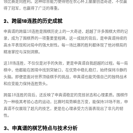
领比赛走向胜利。这种综合能力使得他在农心杯上屡屡创造奇迹，不仅赢
得了冠军，也赢得了广泛的尊重。
2、跨届18连胜的历史成就
申真谞的跨届18连胜是围棋历史上的一大奇迹，超越了许多围棋大师的记
录，成为了围棋界的一项重要里程碑。这一成就的背后，是申真谞持续的
高水平表现和对局中的强大耐性。每一场比赛的胜利都体现了他对棋局的
精准掌控与深刻洞察。
这18场连胜，不仅仅是对手的失败，更是申真谞自我超越的过程。每一局
棋中，他都能在困境中找到突破口，在优势中稳扎稳打，始终保持冷静的
头脑。即便是面对世界顶级棋手的挑战，申真谞也能凭借自己的独特战术
和应变能力保持连胜势头。
跨届18连胜的背后，还反映了申真谞稳定的竞技状态和心理素质。围棋作
为一种极其考验心态的运动，比赛时局势瞬息万变，能保持18场不败，申
真谞不仅展现了超凡的技艺，更是在心理承受力方面表现出了非凡的韧
性。
3、申真谞的棋艺特点与技术分析