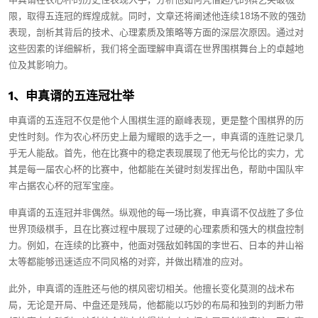
申真谞在农心杯的历史性表现入手，分析他如何凭借超凡的棋艺突破极
限，取得五连冠的辉煌成就。同时，文章还将阐述他连续18场不败的强劲
表现，剖析其背后的技术、心理素质及策略等方面的深层次原因。通过对
这些因素的详细解析，我们将全面理解申真谞在世界围棋舞台上的卓越地
位及其影响力。
1、申真谞的五连冠壮举
申真谞的五连冠不仅是他个人围棋生涯的巅峰表现，更是整个围棋界的历
史性时刻。作为农心杯历史上最为耀眼的选手之一，申真谞的连胜记录几
乎无人能敌。首先，他在比赛中的稳定表现展现了他无与伦比的实力，尤
其是每一届农心杯的比赛中，他都能在关键时刻发挥出色，帮助中国队牢
牢占据农心杯的冠军宝座。
申真谞的五连冠并非偶然。纵观他的每一场比赛，申真谞不仅战胜了多位
世界顶级棋手，且在比赛过程中展现了过硬的心理素质和强大的棋盘控制
力。例如，在连续的比赛中，他面对强敌如韩国的李世石、日本的井山裕
太等都能够迅速适应不同风格的对弈，并做出精准的应对。
此外，申真谞的连胜还与他的棋风密切相关。他擅长变化莫测的战术布
局，无论是开局、中盘还是残局，他都能以巧妙的布局和独到的判断力带