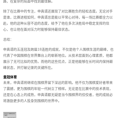
路，在复杂的局面中找到最佳解。
除了在比赛中的专注，申真谞还展现了对比赛胜负的轻松态度。无论对手
是谁，比赛进程如何，申真谞总是能以平常心对待，每一场比赛都全力以
赴。他的这种从容不迫的态度，给予了他在多次决胜局中稳定发挥的信
心，也让他在面对压力时能够保持最佳状态。
总结：
申真谞的五连冠及跨届18连胜的成就，不仅是他个人围棋生涯的巅峰，也
代表了中国围棋在世界舞台上的崭新地位。从技术层面到心理素质，他都
展示了无可比拟的优势。而他的这些优点，正是他能够在长时间内保持巅
峰状态，并打破记录的关键所在。
皇冠体育
未来，申真谞将继续在围棋界留下深远的影响。他不仅为围棋爱好者带来
了震撼，更为围棋的年轻一代树立了榜样。无论是在比赛中的技术表现，
还是在心态上的成熟，申真谞都无疑是当今围棋界的佼佼者，他的成就必
将激励更多的人投身到围棋的世界中。