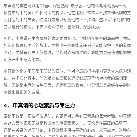
申真谞的棋艺可以用“冷静、深思熟虑”来形容。他的围棋风格独具一格，
讲究布局中的灵活性和局面的转换。他在比赛中常常以不按常理出牌的方
式打乱对手的节奏，使得对方难以预测他的下一步棋。这种以“不对称”的
方式进行的棋局，不仅令观众惊叹，也让对手深感压力。
另外，申真谞在中盘阶段的表现尤为突出。他能够在复杂的局面中，凭借
扎实的棋理和灵活的战术，寻找出一条既能施压对手又能保护自身的最优
路径。尤其是在局面胶着时，他的耐心与精准的计算能力更是使他能够把
对方一步步逼入绝境。
申真谞的棋艺不局限于局部的细节，他对全局的把控能力更是令人叹为观
止。在多次比赛中，他的精妙布局和长远规划展现了他对棋盘的深刻理
解。无论是中盘的决胜局面，还是残局的收束，申真谞总是能够在关键时
刻做出最正确的选择。
4、申真谞的心理素质与专注力
围棋不仅是一项技巧性运动，它更是对选手心理素质的巨大考验。申真谞
在这方面的表现无疑是其成功的重要因素之一。无论是在高压的局势下，
还是在关键的对局时刻，申真谞都能保持平静的心态，从容应对。这种心