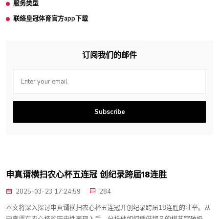
服务类型
联络皇冠体育官方app下载
订阅我们的邮件
Subscribe
申真谞横扫农心杯五连冠 创纪录跨届18连胜
2025-03-23 17:24:59
284
本文将深入探讨申真谞横扫农心杯五连冠并创纪录跨届18连胜的壮举。从