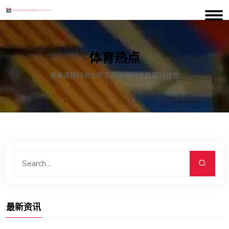
体育热点
申真谞横扫农心杯五连冠 创纪录跨届18连胜
最新资讯