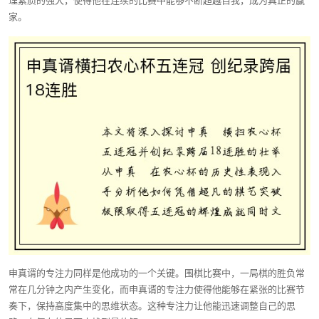
理素质的强大，使得他在连续的比赛中能够不断超越自我，成为真正的赢
家。
申真谞的专注力同样是他成功的一个关键。围棋比赛中，一局棋的胜负常
常在几分钟之内产生变化，而申真谞的专注力使得他能够在紧张的比赛节
奏下，保持高度集中的思维状态。这种专注力让他能迅速调整自己的思