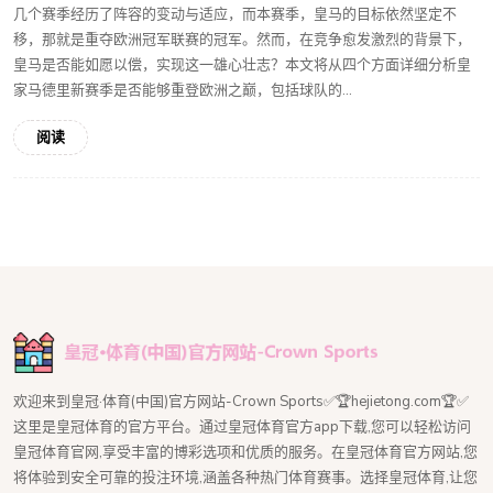
几个赛季经历了阵容的变动与适应，而本赛季，皇马的目标依然坚定不
移，那就是重夺欧洲冠军联赛的冠军。然而，在竞争愈发激烈的背景下，
皇马是否能如愿以偿，实现这一雄心壮志？本文将从四个方面详细分析皇
家马德里新赛季是否能够重登欧洲之巅，包括球队的...
阅读
欢迎来到皇冠·体育(中国)官方网站-Crown Sports✅🏆hejietong.com🏆✅
这里是皇冠体育的官方平台。通过皇冠体育官方app下载,您可以轻松访问
皇冠体育官网,享受丰富的博彩选项和优质的服务。在皇冠体育官方网站,您
将体验到安全可靠的投注环境,涵盖各种热门体育赛事。选择皇冠体育,让您