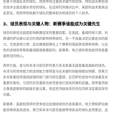
些善于快速反击的球队。而西甲则注重技术细节和控球，特别适合那些球
员技术全面且擅长传控的球队。在这样的风格对比中，英超的战术更具动
态变化，而西甲则依赖于球队的整体配合和球员的个人技术。
3、球员表现与关键人物：新赛季谁能成为关键先生
球员的表现无疑是影响联赛冠军的重要因素。在英超，曼城的哈兰德、利
物浦的萨拉赫以及切尔西的斯特林等球员，无一不具备决定比赛走向的能
力。尤其是哈兰德，这位挪威前锋在上个赛季的英超表现堪称惊艳，以出
色的进球效率帮助曼城稳居联赛前列。新赛季，哈兰德的表现依然将是曼
城争冠的核心。
西甲方面，皇马的本泽马和巴萨的莱万多夫斯基无疑是最具威胁的球员。
本泽马的领导能力和进球能力使得皇马在关键时刻能够稳住阵脚，而莱万
多夫斯基则凭借其超强的射门技巧和位置感，在巴萨的进攻中扮演着至关
重要的角色。马竞的苏亚雷斯也依然是他们进攻的锋利武器。西甲虽然缺
乏像英超那样的超级巨星云集，但这些顶级球员的存在同样决定着冠军的
归属。
新赛季，英超和西甲的竞争依旧会围绕球员的发挥展开。哈兰德和萨拉赫
能否继续高效进攻，莱万和本泽马是否能够带领各自的球队走得更远，这