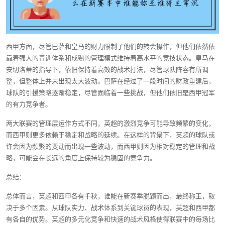
西甲方面，尽管巴萨和皇马的财力限制了他们的转会操作，但他们依然依
靠着强大的青训体系和成熟的管理模式维持着高水平的竞技状态。皇马在
安切洛蒂的指导下，依旧保持着高效的战术打法，尽管球队阵容有所调
整，但整体上并未出现太大波动。巴萨在经过了一段时间的财政重建后，
球队的引援策略逐渐稳定，尽管面临着一些挑战，但他们依旧是西甲冠军
的有力竞争者。
两大联赛的管理层运作方式不同，英超的激烈竞争可能导致频繁的变化，
而西甲则更多依赖于稳定和战略的延续。在这样的背景下，英超的球队或
许会因为频繁的变动而出现一些波动，而西甲则因为相对稳定的管理和战
略，可能会在长远的角度上保持较为稳固的竞争力。
总结：
总体而言，英超和西甲各有千秋，谁能在新赛季脱颖而出，最终称王，取
决于多个因素。从球队实力、战术体系到关键球员的表现，英超和西甲都
有各自的优势。英超的多元化竞争和快速的战术风格使得联赛中的每场比