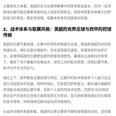
从整体实力来看，英超的多元化使得联赛中的竞争更加复杂，任何一支顶
级球队都可能在赛季结束时站上冠军的领奖台。而西甲则更多依赖于巴萨
和皇马的表现，稳定性较强，但整体竞争的深度相对较弱。
2、战术体系与联赛风格：英超的攻势足球与西甲的控球
传统
英超的比赛节奏快速，比赛中的攻防转换极为迅速，强调高强度的对抗和
快速反击。球队在面对强敌时，往往采用高压逼抢、快速进攻的战术打
法，这使得英超的比赛更加激烈和富有观赏性。曼城在瓜迪奥拉的带领
下，展现了攻守兼备的完美战术，球员之间的配合默契，控制比赛节奏，
给予对手巨大的压力。
相比之下，西甲更加注重控球与传控，比赛中的技术和球员个人能力往往
成为决定胜负的关键。西甲的球队，尤其是巴萨和皇马，擅长通过细腻的
传球配合来控制比赛节奏，发挥个人球员的技术优势。巴萨的“拉玛西亚”
青训出产的球员在控球方面表现得尤为突出，皇马则依靠快速反击与精湛
的技术发挥，持续保持在欧洲足坛的顶级地位。
从战术风格的角度来看，英超的比赛注重快节奏和高强度的对抗，适合那