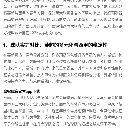
两者在世界足坛的影响力一时无二，各自拥有强大的球队和球员阵容。那
么，在新赛季中，谁能称王，谁将主宰沉浮呢？本文将从多个角度深入分
析英超与西甲的竞争态势，探讨两大联赛各自的优势与挑战，最终预测新
赛季的联赛冠军归属。我们将从球队实力、战术体系、球员表现以及管理
层的运作等方面展开讨论，全面评估这两大联赛的竞争局势，帮助球迷更
好地理解谁能在2025赛季脱颖而出。
1、球队实力对比：英超的多元化与西甲的稳定性
在英超赛场，竞争异常激烈，许多顶级球队都具备争冠的实力。曼城、利
物浦、切尔西、曼联等豪门球队不仅有着雄厚的财力支持，还拥有世界级
的球员阵容。曼城，作为近年来的英超霸主，其阵容的深度和稳定性使其
在争冠道路上具备了强大的优势。即使面对伤病和阵容变化，曼城依旧能
够保持竞争力，战术体系稳固，攻守平衡。
皇冠体育官方app下载
然而，西甲则表现出与英超不同的竞争格局。虽然巴萨、皇马和马竞仍是
西甲的三大强队，但与英超相比，西甲的整体竞争力略显单一。皇家马德
里和巴塞罗那长期主宰西甲，近些年虽然马竞也有所崛起，但其他球队在
整体实力上仍较为薄弱。这种相对单一的竞争格局，使得西甲赛季中的冠
军争夺战往往集中在几支球队之间，其他球队的追赶之路充满了困难。