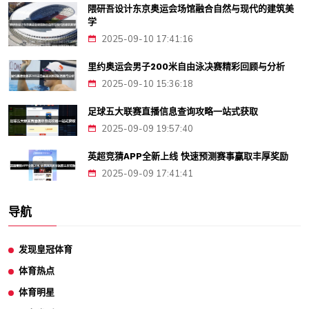
隈研吾设计东京奥运会场馆融合自然与现代的建筑美
学
2025-09-10 17:41:16
里约奥运会男子200米自由泳决赛精彩回顾与分析
2025-09-10 15:36:18
足球五大联赛直播信息查询攻略一站式获取
2025-09-09 19:57:40
英超竞猜APP全新上线 快速预测赛事赢取丰厚奖励
2025-09-09 17:41:41
导航
发现皇冠体育
体育热点
体育明星