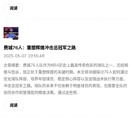
阅读
费城76人：重塑辉煌冲击总冠军之路
2025-05-07 19:55:48
文章摘要：费城76人队作为NBA历史上最具传奇色彩的球队之一，历经辉
煌与低谷，现正处于重塑辉煌的关键时期。本文将详细探讨76人如何通过
优化球队阵容、培养年轻球员、稳定核心阵容以及加强战术执行等方面，
冲击总冠军之路。球队的未来不仅依赖于明星球员的表现，也需要全队的
协同合作和管理层的精准决策。通过这些努...
阅读