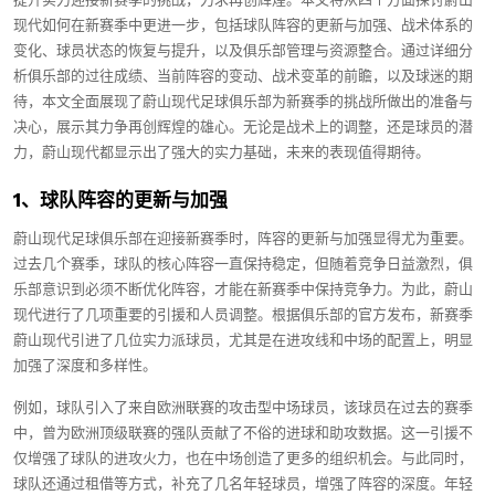
提升实力迎接新赛季的挑战，力求再创辉煌。本文将从四个方面探讨蔚山
现代如何在新赛季中更进一步，包括球队阵容的更新与加强、战术体系的
变化、球员状态的恢复与提升，以及俱乐部管理与资源整合。通过详细分
析俱乐部的过往成绩、当前阵容的变动、战术变革的前瞻，以及球迷的期
待，本文全面展现了蔚山现代足球俱乐部为新赛季的挑战所做出的准备与
决心，展示其力争再创辉煌的雄心。无论是战术上的调整，还是球员的潜
力，蔚山现代都显示出了强大的实力基础，未来的表现值得期待。
1、球队阵容的更新与加强
蔚山现代足球俱乐部在迎接新赛季时，阵容的更新与加强显得尤为重要。
过去几个赛季，球队的核心阵容一直保持稳定，但随着竞争日益激烈，俱
乐部意识到必须不断优化阵容，才能在新赛季中保持竞争力。为此，蔚山
现代进行了几项重要的引援和人员调整。根据俱乐部的官方发布，新赛季
蔚山现代引进了几位实力派球员，尤其是在进攻线和中场的配置上，明显
加强了深度和多样性。
例如，球队引入了来自欧洲联赛的攻击型中场球员，该球员在过去的赛季
中，曾为欧洲顶级联赛的强队贡献了不俗的进球和助攻数据。这一引援不
仅增强了球队的进攻火力，也在中场创造了更多的组织机会。与此同时，
球队还通过租借等方式，补充了几名年轻球员，增强了阵容的深度。年轻