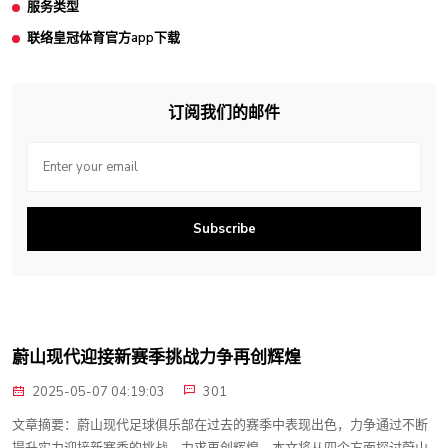
服务类型
联络皇冠体育官方app下载
订阅我们的邮件
Subscribe
蔚山现代迎接新赛季挑战力争再创辉煌
2025-05-07 04:19:03
301
文章摘要：蔚山现代足球俱乐部在过去的赛季中表现出色，力争通过不断