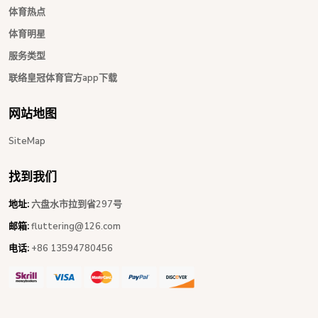
体育热点
体育明星
服务类型
联络皇冠体育官方app下载
网站地图
SiteMap
找到我们
地址:
六盘水市拉到省297号
邮箱:
fluttering@126.com
电话:
+86 13594780456