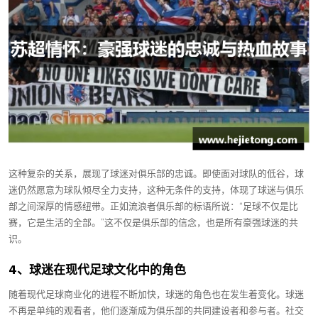
这种复杂的关系，展现了球迷对俱乐部的忠诚。即使面对球队的低谷，球
迷仍然愿意为球队倾尽全力支持，这种无条件的支持，体现了球迷与俱乐
部之间深厚的情感纽带。正如流浪者俱乐部的标语所说：“足球不仅是比
赛，它是生活的全部。”这不仅是俱乐部的信念，也是所有豪强球迷的共
识。
4、球迷在现代足球文化中的角色
随着现代足球商业化的进程不断加快，球迷的角色也在发生着变化。球迷
不再是单纯的观看者，他们逐渐成为俱乐部的共同建设者和参与者。社交