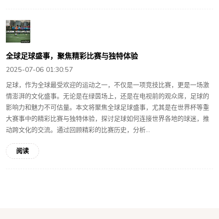
全球足球盛事，聚焦精彩比赛与独特体验
2025-07-06 01:30:57
足球，作为全球最受欢迎的运动之一，不仅是一项竞技比赛，更是一场激
情澎湃的文化盛事。无论是在绿茵场上，还是在电视前的观众席，足球的
影响力和魅力不可估量。本文将聚焦全球足球盛事，尤其是在世界杯等重
大赛事中的精彩比赛与独特体验，探讨足球如何连接世界各地的球迷，推
动跨文化的交流。通过回顾精彩的比赛历史，分析...
阅读