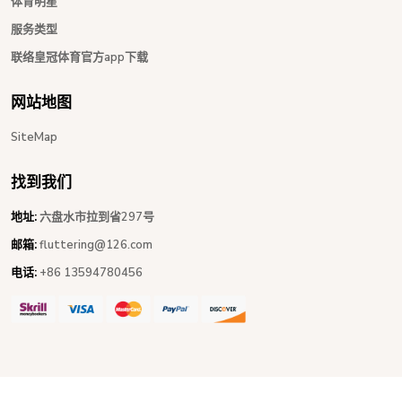
体育明星
服务类型
联络皇冠体育官方app下载
网站地图
SiteMap
找到我们
地址:
六盘水市拉到省297号
邮箱:
fluttering@126.com
电话:
+86 13594780456