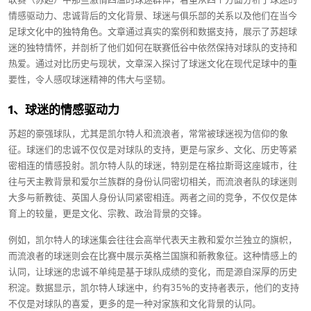
联赛（苏超）中那些激情四溢的球迷群体，着重从四个方面分析了球迷的
情感驱动力、忠诚背后的文化背景、球迷与俱乐部的关系以及他们在当今
足球文化中的独特角色。文章通过真实的案例和数据支持，展示了苏超球
迷的独特情怀，并剖析了他们如何在联赛低谷中依然保持对球队的支持和
热爱。通过对比历史与现状，文章深入探讨了球迷文化在现代足球中的重
要性，令人感叹球迷精神的伟大与坚韧。
1、球迷的情感驱动力
苏超的豪强球队，尤其是凯尔特人和流浪者，常常被球迷视为信仰的象
征。球迷们的忠诚不仅仅是对球队的支持，更是与家乡、文化、历史等紧
密相连的情感投射。凯尔特人队的球迷，特别是在格拉斯哥这座城市，往
往与天主教背景和爱尔兰族群的身份认同密切相关，而流浪者队的球迷则
大多与新教徒、英国人身份认同紧密相连。两者之间的竞争，不仅仅是体
育上的较量，更是文化、宗教、政治背景的交锋。
例如，凯尔特人的球迷集会往往会高举代表天主教和爱尔兰独立的旗帜，
而流浪者的球迷则会在比赛中展示英格兰国旗和新教象征。这种情感上的
认同，让球迷的忠诚不单纯是基于球队成绩的变化，而是源自深厚的历史
积淀。数据显示，凯尔特人球迷中，约有35%的支持者表示，他们的支持
不仅是对球队的喜爱，更多的是一种对家族和文化背景的认同。