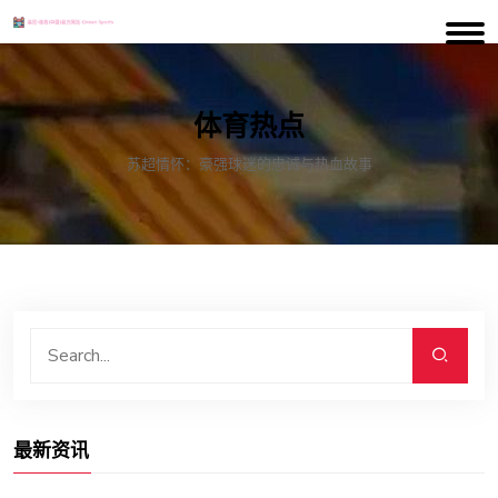
体育热点
苏超情怀：豪强球迷的忠诚与热血故事
最新资讯