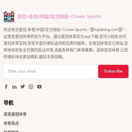
欢迎来到皇冠·体育(中国)官方网站-Crown Sports✅🏆hejietong.com🏆✅
这里是皇冠体育的官方平台。通过皇冠体育官方app下载,您可以轻松访问
皇冠体育官网,享受丰富的博彩选项和优质的服务。在皇冠体育官方网站,您
将体验到安全可靠的投注环境,涵盖各种热门体育赛事。选择皇冠体育,让您
的博彩体验更加精彩,赢取丰厚回报。
Subscribe
导航
发现皇冠体育
体育热点