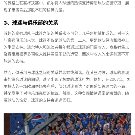
的苏格兰联赛杯决赛中，凯尔特人球迷的热情支持帮助球队逆袭夺冠，展
现了忠诚背后那股不屈的精神力量。
3、球迷与俱乐部的关系
苏超的豪强球队与球迷之间的关系密不可分，几乎是相辅相成的。对于这
些豪强俱乐部来说，球迷不仅是球队的第十二人，更是球队经济和精神上
的重要支柱。凯尔特人和流浪者每年都通过球迷的门票收入、商品销售以
及赛事版权等多项收入维持着俱乐部的运营，而这些收入的来源则离不开
球迷的支持。
然而，俱乐部与球迷之间的关系并非始终和谐。在某些时候，球队的表现
未能符合球迷的期望，甚至出现了极端的球迷行为。例如，在2007年，凯
尔特人的一场欧洲赛场失利后，部分球迷表达了对俱乐部管理层的不满，
甚至发生了对俱乐部高层的抗议。然而，这种负面情绪通常是短暂的，随
着球队的恢复，球迷的支持会迅速回归。