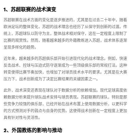
1、苏超联赛的战术演变
苏超联赛在战术方面的变化是逐步推进的，尤其是在过去二十年中，随着
欧洲足坛的整体变化，苏超的战术理念也经历了从保守到创新的过渡。传
统上，苏超球队以防守为主，整体战术相对保守，这在一定程度上限制了
比赛的观赏性。然而，随着越来越多的外籍教练进入苏超，战术体系逐渐
呈现多样化的趋势。
近年来，越来越多的苏超俱乐部开始引进现代化的战术理念。例如，快速
反击战术、控球与压迫式防守逐渐成为一些顶级俱乐部的常规打法。这种
转变使得比赛节奏加快，也增加了对球员技术水平的要求。尤其是在大赛
压力下，战术创新成为了决定比赛结果的关键因素之一。
此外，战术演变还表现在球队对于数据分析的依赖增加。现代足球高度依
赖数据分析来提升球队战术安排与球员表现。苏超联赛的球队，特别是那
些竞争力较强的俱乐部，已经开始在战术布置上使用数据分析，以更科学
的方式预测对手的弱点与自身的优势。这使得战术创新在一定程度上更加
具有针对性与灵活性。
2、外国教练的影响与推动