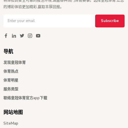
将体验到安全可靠的投注环境,涵盖各种热门体育赛事。选择皇冠体育,让您
的博彩体验更加精彩,赢取丰厚回报。
Subscribe
导航
发现皇冠体育
体育热点
体育明星
服务类型
联络皇冠体育官方app下载
网站地图
SiteMap