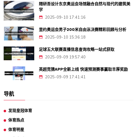
隈研吾设计东京奥运会场馆融合自然与现代的建筑美
学
2025-09-10 17:41:16
里约奥运会男子200米自由泳决赛精彩回顾与分析
2025-09-10 15:36:18
足球五大联赛直播信息查询攻略一站式获取
2025-09-09 19:57:40
英超竞猜APP全新上线 快速预测赛事赢取丰厚奖励
2025-09-09 17:41:41
导航
发现皇冠体育
体育热点
体育明星