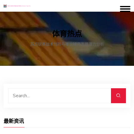
体育热点
苏超联赛战术创新与本土球员发展潜力分析
最新资讯