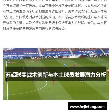
展潜力。苏超联赛历史悠久，但近年来在战术层面的创新及本土球员的培
养方面取得了一定进展。文章首先概述苏超联赛的现状，接着从战术创新
和本土球员发展两个核心视角展开详细分析。具体讨论内容包括战术体系
的演变，外国教练对战术创新的推动，本土球员技术素质的提升与人才培
养体系的完善，以及如何在欧洲足坛中保持竞争力的战略。最后，本文将
对苏超联赛的未来发展方向进行总结与展望。