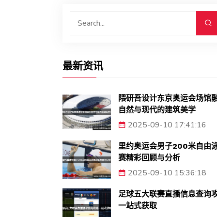
最新资讯
隈研吾设计东京奥运会场馆
自然与现代的建筑美学
2025-09-10 17:41:16
里约奥运会男子200米自由
赛精彩回顾与分析
2025-09-10 15:36:18
足球五大联赛直播信息查询
一站式获取