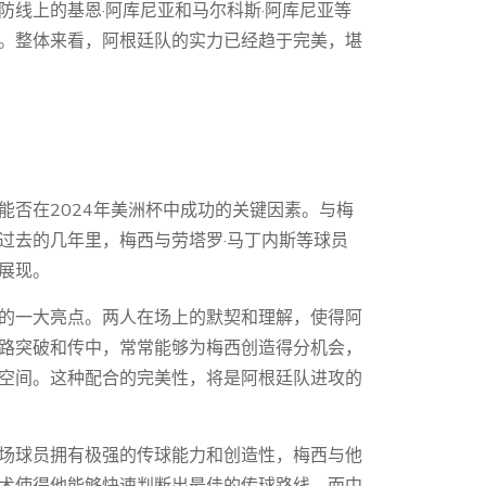
线上的基恩·阿库尼亚和马尔科斯·阿库尼亚等
。整体来看，阿根廷队的实力已经趋于完美，堪
能否在2024年美洲杯中成功的关键因素。与梅
过去的几年里，梅西与劳塔罗·马丁内斯等球员
展现。
的一大亮点。两人在场上的默契和理解，使得阿
路突破和传中，常常能够为梅西创造得分机会，
空间。这种配合的完美性，将是阿根廷队进攻的
场球员拥有极强的传球能力和创造性，梅西与他