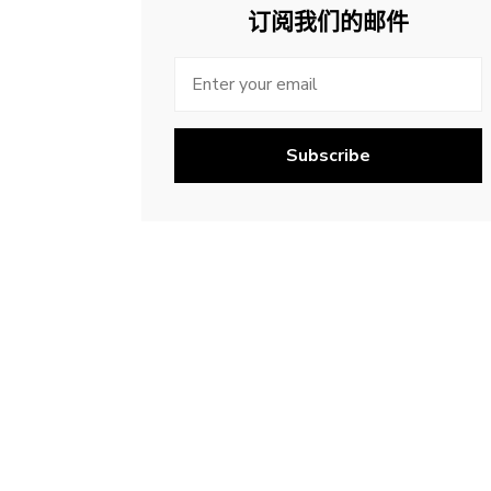
订阅我们的邮件
Subscribe