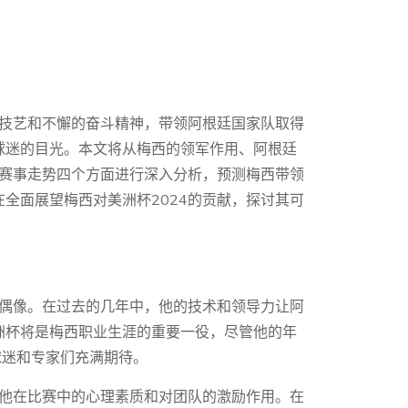
技艺和不懈的奋斗精神，带领阿根廷国家队取得
足球迷的目光。本文将从梅西的领军作用、阿根廷
赛事走势四个方面进行深入分析，预测梅西带领
在全面展望梅西对美洲杯2024的贡献，探讨其可
偶像。在过去的几年中，他的技术和领导力让阿
美洲杯将是梅西职业生涯的重要一役，尽管他的年
球迷和专家们充满期待。
他在比赛中的心理素质和对团队的激励作用。在