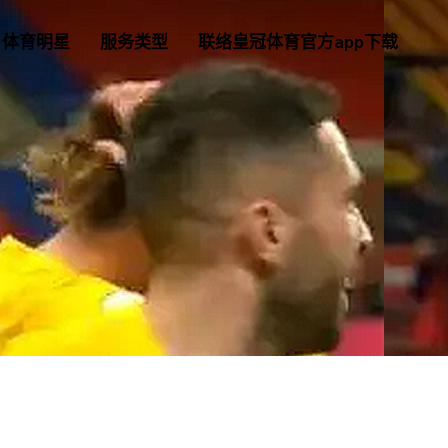
体育明星
服务类型
联络皇冠体育官方app下载