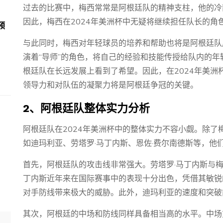
过去的比赛中，梅西常常是阿根廷队的精神支柱，他的冷
因此，梅西在2024年美洲杯中无疑将继续担任队长的
预
与此同时，梅西对年轻球员的培养和帮助也将是阿根廷队
演着“导师”的角色，将自己的经验和技能传授给队内的
根廷队在长远发展上看到了希望。因此，在2024年美
领导力和对队伍的凝聚力将是阿根廷争冠的关键。
2、阿根廷队整体实力分析
阿根廷队在2024年美洲杯中的整体实力不容小觑。除
如迪玛利亚、劳塔罗·马丁内斯、恩佐·费尔南德斯等，他
首先，阿根廷队的攻击线非常强大。劳塔罗·马丁内斯与
丁内斯近年来在国际赛事中的表现十分出色，凭借其敏锐
对手防线带来极大的威胁。此外，迪玛利亚的速度和突破
其次，阿根廷的中场和防线同样具备相当高的水平。中场