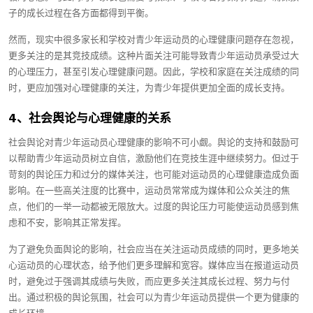
子的成长过程在各方面都得到平衡。
然而，现实中很多家长和学校对青少年运动员的心理健康问题存在忽视，
更多关注的是其竞技成绩。这种片面关注可能导致青少年运动员承受过大
的心理压力，甚至引发心理健康问题。因此，学校和家庭在关注成绩的同
时，更应加强对心理健康的关注，为青少年提供更加全面的成长支持。
4、社会舆论与心理健康的关系
社会舆论对青少年运动员心理健康的影响不可小觑。舆论的支持和鼓励可
以帮助青少年运动员树立自信，激励他们在竞技生涯中继续努力。但过于
苛刻的舆论压力和过分的媒体关注，也可能对运动员的心理健康造成负面
影响。在一些高关注度的比赛中，运动员常常成为媒体和公众关注的焦
点，他们的一举一动都被无限放大。过度的舆论压力可能使运动员感到焦
虑和不安，影响其正常发挥。
为了避免负面舆论的影响，社会应当在关注运动员成绩的同时，更多地关
心运动员的心理状态，给予他们更多理解和宽容。媒体应当在报道运动员
时，避免过于强调其成绩与失败，而应更多关注其成长过程、努力与付
出。通过积极的舆论氛围，社会可以为青少年运动员提供一个更为健康的