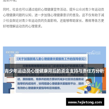
成长环境。
同时，社会也可以通过组织心理健康宣传活动，提升公众对青少年运动员
心理健康问题的认知，进一步加强心理健康意识的普及。这不仅有助于减
少社会舆论对青少年运动员的负面影响，还能够帮助家长、教练等各方更
好地理解运动员的心理需求。