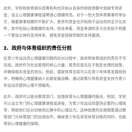
此外，学校和体育俱乐部等机构也开始从自身的财政预算中划拨专项资
金，设立心理健康课程或聘请心理辅导员。对于一些大型体育赛事的举办
方，随着赛事规模的不断扩大，更多的资金也开始用于运动员的全方位关
怀，其中包括心理健康的支持。综合来看，资金来源的多元化有助于构建
一个更加立体的支持体系，避免资金短缺导致的支持漏洞。
2、政府与体育组织的责任分担
在青少年运动员心理健康问题的应对过程中，政府和体育组织的责任不可
忽视。政府作为社会管理的核心力量，其责任首先在于制定合理的政策，
并确保相关资金的到位。例如，国家体育总局可以在青少年体育发展规划
中，明确将心理健康纳入长期发展战略，通过政策引导和资金支持为青少
年运动员提供心理干预服务。
此外，政府可以联合教育部门，加强体育与心理健康的融合。例如，学校
可以设立专门的心理健康课程或讲座，为青少年运动员提供必要的心理疏
导，帮助他们应对训练和比赛中的心理压力。这种政策的实施需要通过教
育部门与体育部门的协调合作，确保青少年在享受体育训练的同时，也能
得到心理健康的保障。