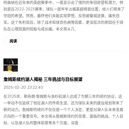
阿森纳在近年来的英超赛季中，一度显示出了强烈的争冠欲望和潜力，特
别是在2022-2023赛季，球队一度牢牢占据英超榜首位置，给人们带来了
夺冠的希望。然而，最终他们未能实现梦想，反而被曼城逆袭，痛失冠
军。这个失利背后，除了战术和球员伤病等因素，更深层次的原因在于球
队在心理层面的短板与成长痛。本文将从几...
阅读
詹姆斯续约湖人揭秘 三年挑战与目标展望
2025-02-20 23:22:40
在2025年，勒布朗·詹姆斯与洛杉矶湖人达成了为期三年的续约协议，这
一举动不仅延续了他在湖人的传奇生涯，还为球队未来的建设规划带来了
新的动力。詹姆斯的续约不仅仅是一个个人决定，更是对湖人队未来发展
方向的一个重要信号。本文将从詹姆斯续约的背景、面临的挑战、个人目
标、以及湖人队的整体前景等多个方面，深度...