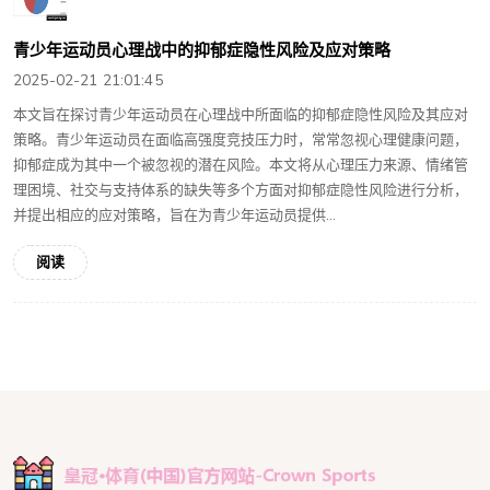
青少年运动员心理战中的抑郁症隐性风险及应对策略
2025-02-21 21:01:45
本文旨在探讨青少年运动员在心理战中所面临的抑郁症隐性风险及其应对
策略。青少年运动员在面临高强度竞技压力时，常常忽视心理健康问题，
抑郁症成为其中一个被忽视的潜在风险。本文将从心理压力来源、情绪管
理困境、社交与支持体系的缺失等多个方面对抑郁症隐性风险进行分析，
并提出相应的应对策略，旨在为青少年运动员提供...
阅读