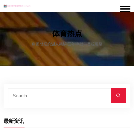
体育热点
詹姆斯续约湖人揭秘 三年挑战与目标展望
最新资讯