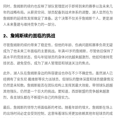
同时，詹姆斯的续约也反映了球队管理层对于即将到来的赛季以及未来几
年的战略布局。从薪资空间、球员配备到战术体系的调整，湖人显然在为
詹姆斯的延续性发挥做足了准备。这个决策不仅关乎詹姆斯个人，更是湖
人未来重建与维持竞争力的一部分。
2、詹姆斯续约面临的挑战
尽管詹姆斯的续约带来了稳定性，但他的年龄、伤病问题和赛季负荷无疑
成为了他未来三年面临的主要挑战。年满40岁的詹姆斯，尽管依旧保持了
高水平的竞技状态，但与年轻球员的身体对抗越来越激烈，他如何维持竞
技状态、避免受伤，成为了湖人管理层和球迷关注的焦点。
此外，湖人队在詹姆斯身边的阵容建设也存在不少不确定性。虽然湖人已
经拥有了安东尼·戴维斯等实力派球员，但球队的整体深度和球员健康情况
仍然是未知数。詹姆斯能否在团队结构上发挥其最大效能，带领球队超越
其他强队，仍然是一个巨大的挑战。要知道，西部联盟的竞争越来越激
烈，各支球队都在不断提升自己的阵容实力。
最后，詹姆斯的领导力将面临新的考验。随着年龄的增大，詹姆斯在场上
的出场时间必定会受到控制，这意味着球队将更加依赖其他年轻球员的成